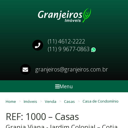
(11) 4612-2222
(11) 9 9677-0863
WhatsApp
granjeiros@granjeiros.com.br
Menu
Home
Imóveis
Venda
Casas
Casa de Condomínio
REF: 1000 – Casas
Granja Viana - Jardim Colonial – Cotia