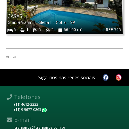
CASAS
Granja Viana II - Gleba I
–
Cotia
–
SP
REF 795
6
1
5
2
664.00 m²
Voltar
Siga-nos nas redes sociais
Telefones
(11) 4612-2222
(11) 9 9677-0863
WhatsApp
E-mail
granjeiros@granjeiros.com.br