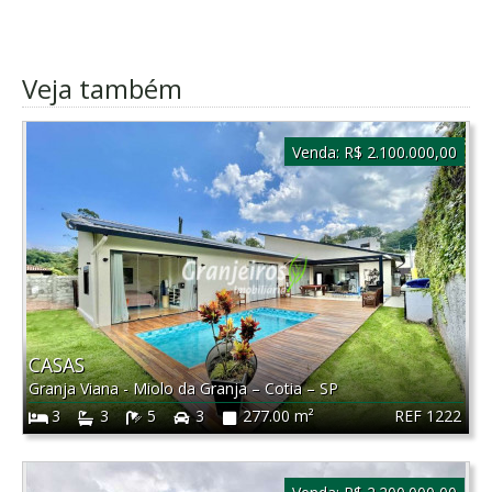
Veja também
Venda:
R$ 2.100.000,00
CASAS
Granja Viana - Miolo da Granja
–
Cotia
–
SP
REF 1222
3
3
5
3
277.00 m²