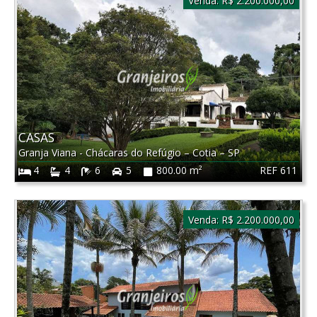
Venda:
R$ 2.200.000,00
CASAS
Granja Viana - Chácaras do Refúgio
–
Cotia
–
SP
REF 611
4
4
6
5
800.00 m²
Venda:
R$ 2.200.000,00