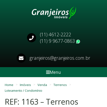
(11) 4612-2222
(11) 9 9677-0863
WhatsApp
granjeiros@granjeiros.com.br
Menu
Home
Imóveis
Venda
Terrenos
Loteamento / Condomínio
REF: 1163 – Terrenos