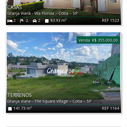
CASAS
Granja Viana - Vila Florida
–
Cotia
–
SP
REF 1523
2
2
2
83.93 m²
Venda:
R$ 355.000,00
TERRENOS
Granja Viana - The Square Village
–
Cotia
–
SP
REF 1164
141.73 m²