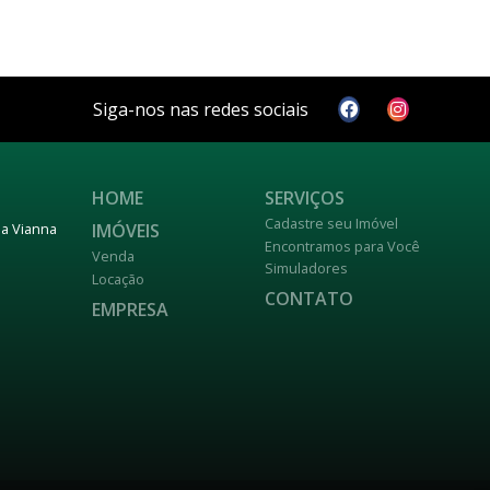
Siga-nos nas redes sociais
HOME
SERVIÇOS
Cadastre seu Imóvel
IMÓVEIS
nja Vianna
Encontramos para Você
Venda
Simuladores
Locação
CONTATO
EMPRESA