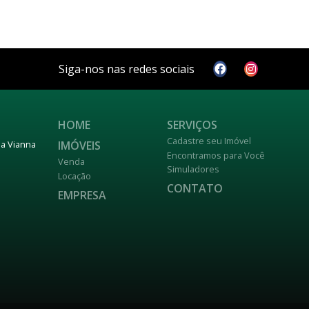
Siga-nos nas redes sociais
HOME
SERVIÇOS
Cadastre seu Imóvel
IMÓVEIS
nja Vianna
Encontramos para Você
Venda
Simuladores
Locação
CONTATO
EMPRESA