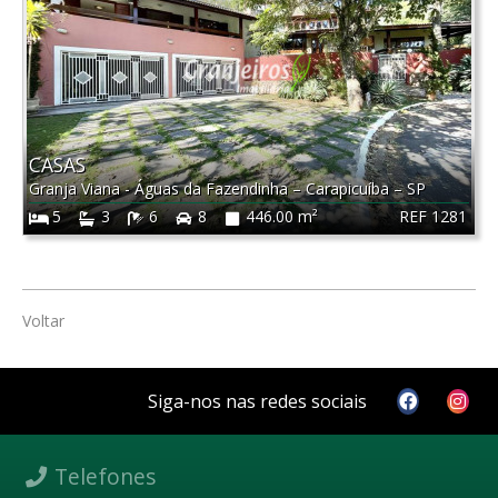
CASAS
Granja Viana - Águas da Fazendinha
–
Carapicuíba
–
SP
REF 1281
5
3
6
8
446.00 m²
Voltar
Siga-nos nas redes sociais
Telefones