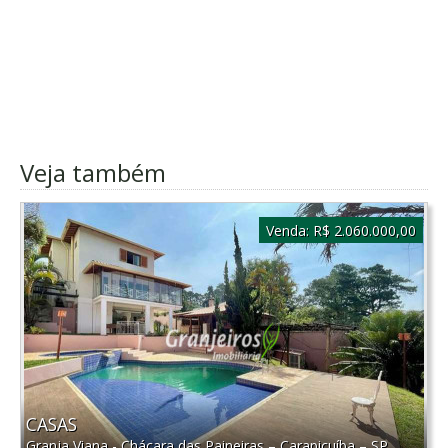
Veja também
Venda:
R$ 2.060.000,00
CASAS
Granja Viana - Chácara das Paineiras
–
Carapicuíba
–
SP