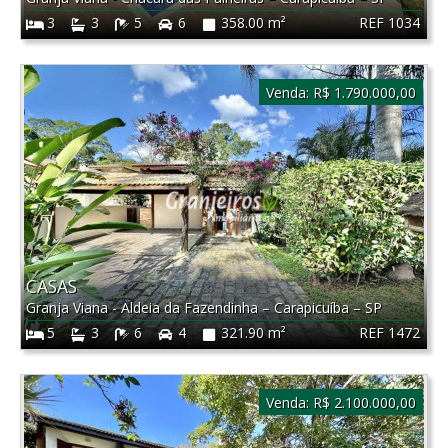
REF 1034
3
3
5
6
358.00 m²
Venda:
R$ 1.790.000,00
CASAS
Granja Viana - Aldeia da Fazendinha
–
Carapicuíba
–
SP
REF 1472
5
3
6
4
321.90 m²
Venda:
R$ 2.100.000,00