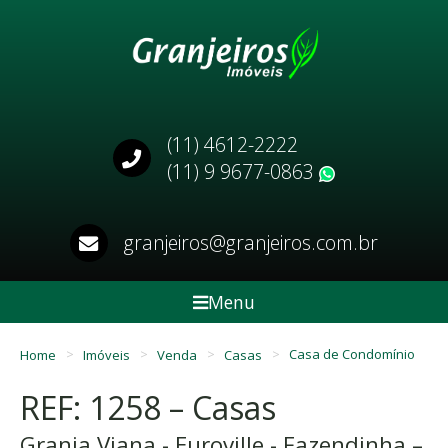
(11) 4612-2222
(11) 9 9677-0863
WhatsApp
granjeiros@granjeiros.com.br
Menu
Home
Imóveis
Venda
Casas
Casa de Condomínio
REF: 1258 – Casas
Granja Viana - Euroville - Fazendinha –