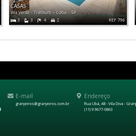
CASAS
Vila Verde - Transurb
–
Cotia
–
SP
REF 796
3
3
4
2
E-mail
Endereço
granjeiros@granjeiros.com.br
Rua Ubá, 48 - Vila Diva - Gra
(11) 9 9677-0863
WhatsApp