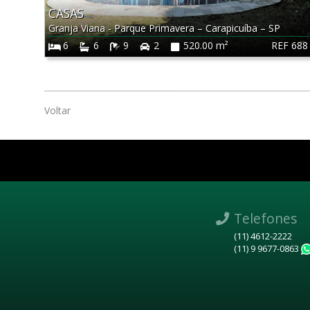
CASAS
Granja Viana - Parque Primavera
–
Carapicuíba
–
SP
REF 688
6
6
9
2
520.00 m²
Voltar
Telefones
(11) 4612-2222
(11) 9 9677-0863