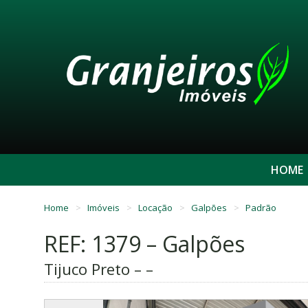
HOME
Home
Imóveis
Locação
Galpões
Padrão
REF: 1379 – Galpões
Tijuco Preto – –