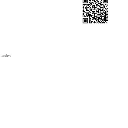
o imóvel
l