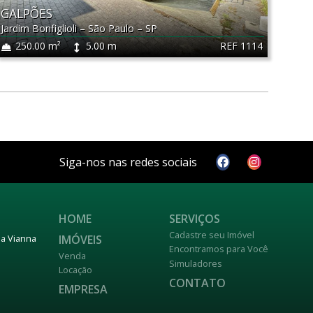
GALPÕES
Jardim Bonfiglioli
–
São Paulo
–
SP
REF 1114
250.00 m²
5.00 m
Siga-nos nas redes sociais
HOME
SERVIÇOS
Cadastre seu Imóvel
IMÓVEIS
nja Vianna
Encontramos para Você
Venda
Simuladores
Locação
CONTATO
EMPRESA