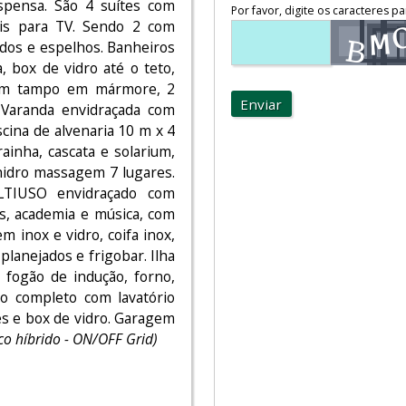
spensa. São 4 suítes com
Por favor, digite os caracteres pa
éis para TV. Sendo 2 com
ados e espelhos. Banheiros
 box de vidro até o teto,
com tampo em mármore, 2
Enviar
 Varanda envidraçada com
scina de alvenaria 10 m x 4
ainha, cascata e solarium,
hidro massagem 7 lugares.
IUSO envidraçado com
os, academia e música, com
m inox e vidro, coifa inox,
planejados e frigobar. Ilha
 fogão de indução, forno,
iro completo com lavatório
es e box de vidro. Garagem
co híbrido - ON/OFF Grid)