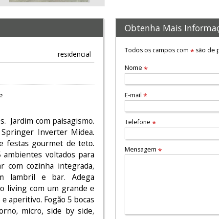
Obtenha Mais Informa
Todos os campos com
são de p
*
residencial
Nome
*
E-mail
*
²
s. Jardim com paisagismo.
Telefone
*
 Springer Inverter Midea.
de festas gourmet de teto.
Mensagem
*
5 ambientes voltados para
ar com cozinha integrada,
om lambril e bar. Adega
 ao living com um grande e
é e aperitivo. Fogão 5 bocas
rno, micro, side by side,