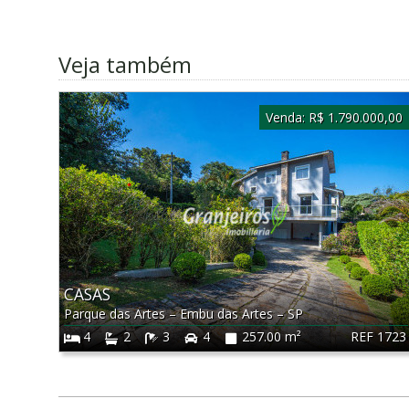
Veja também
Venda:
R$ 1.790.000,00
CASAS
Parque das Artes
–
Embu das Artes
–
SP
REF 1723
4
2
3
4
257.00 m²