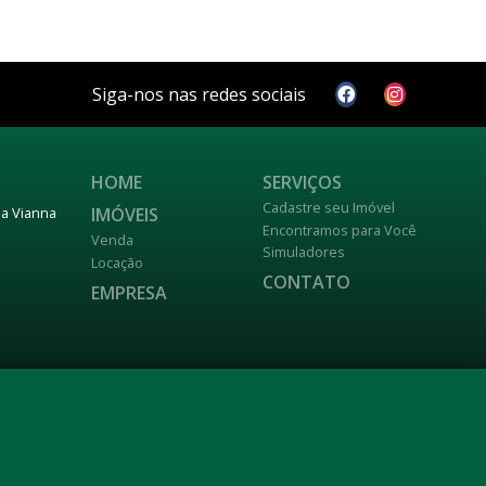
Siga-nos nas redes sociais
HOME
SERVIÇOS
Cadastre seu Imóvel
IMÓVEIS
nja Vianna
Encontramos para Você
Venda
Simuladores
Locação
CONTATO
EMPRESA