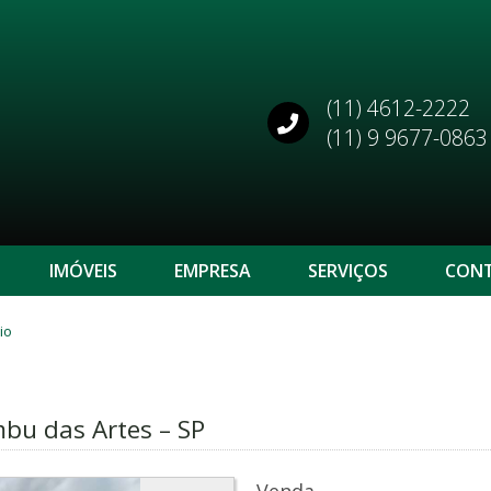
(11) 4612-2222
(11) 9 9677-0863
IMÓVEIS
EMPRESA
SERVIÇOS
CON
io
mbu das Artes – SP