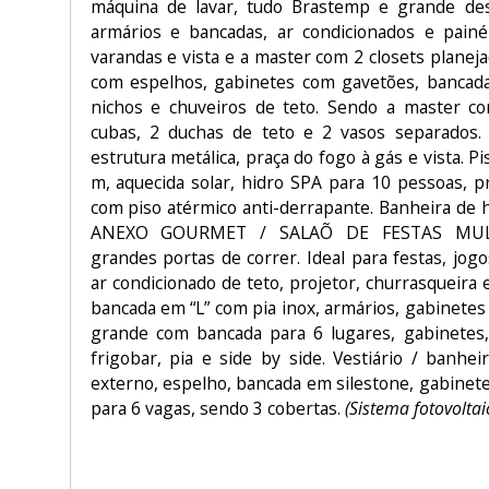
máquina de lavar, tudo Brastemp e grande de
armários e bancadas, ar condicionados e pain
varandas e vista e a master com 2 closets planej
com espelhos, gabinetes com gavetões, bancada,
nichos e chuveiros de teto. Sendo a master 
cubas, 2 duchas de teto e 2 vasos separados.
estrutura metálica, praça do fogo à gás e vista. Pi
m, aquecida solar, hidro SPA para 10 pessoas, pr
com piso atérmico anti-derrapante. Banheira de 
ANEXO GOURMET / SALAÕ DE FESTAS MULT
grandes portas de correr. Ideal para festas, jog
ar condicionado de teto, projetor, churrasqueira e
bancada em “L” com pia inox, armários, gabinetes 
grande com bancada para 6 lugares, gabinetes,
frigobar, pia e side by side. Vestiário / banhe
externo, espelho, bancada em silestone, gabinet
para 6 vagas, sendo 3 cobertas.
(Sistema fotovoltai