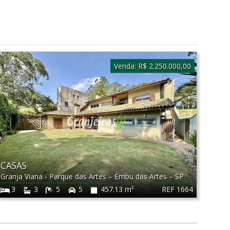
Venda:
R$ 2.250.000,00
CASAS
Granja Viana - Parque das Artes
–
Embu das Artes
–
SP
REF 1664
3
3
5
5
457.13 m²