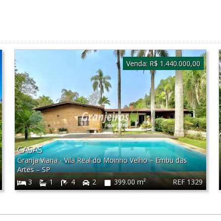
Venda:
R$ 1.440.000,00
CASAS
Granja Viana - Vila Real do Moinho Velho
–
Embu das
Artes
–
SP
REF 1329
3
1
4
2
399.00 m²