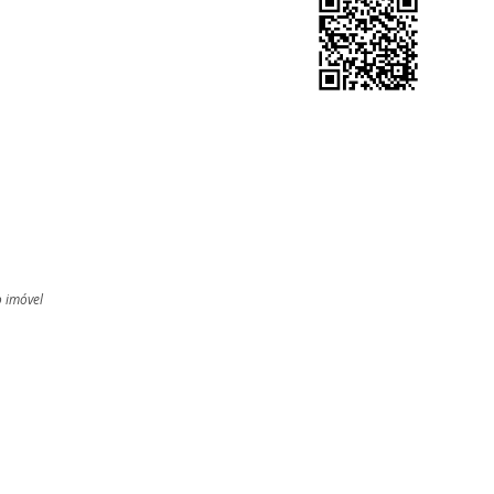
o imóvel
l