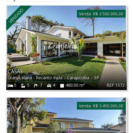
VENDIDO
Venda:
R$ 3.500.000,00
CASAS
Granja Viana - Recanto Inpla
–
Carapicuíba
–
SP
REF 1572
5
5
7
4
480.00 m²
Venda:
R$ 3.450.000,00