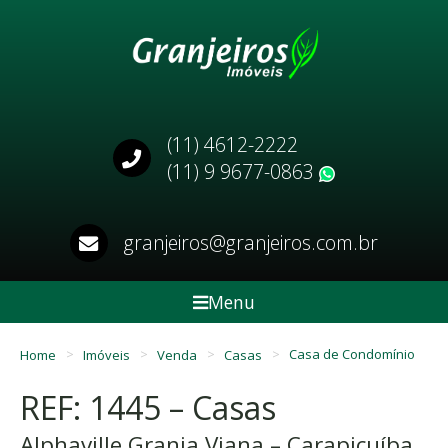
(11) 4612-2222
(11) 9 9677-0863
WhatsApp
granjeiros@granjeiros.com.br
Menu
Home
Imóveis
Venda
Casas
Casa de Condomínio
REF: 1445 – Casas
Alphaville Granja Viana – Carapicuíba