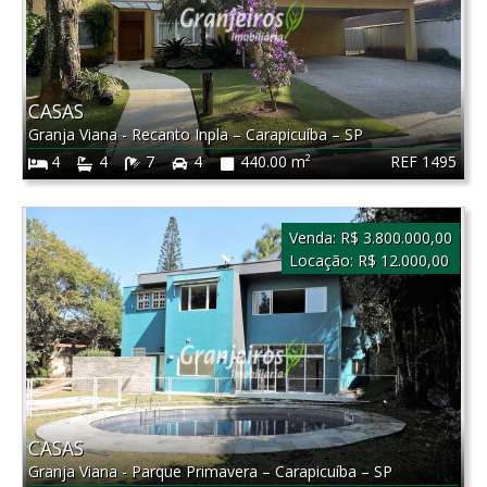
CASAS
Granja Viana - Recanto Inpla
–
Carapicuíba
–
SP
REF 1495
4
4
7
4
440.00 m²
Venda:
R$ 3.800.000,00
Locação:
R$ 12.000,00
CASAS
Granja Viana - Parque Primavera
–
Carapicuíba
–
SP