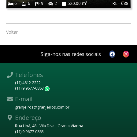
REF 688
6
6
9
2
520.00 m²
Voltar
Siga-nos nas redes sociais
Telefones
(11) 4612-2222
(11) 9 9677-0863
WhatsApp
E-mail
granjeiros@granjeiros.com.br
Endereço
Rua Ubá, 48 - Vila Diva - Granja Vianna
(11) 9 9677-0863