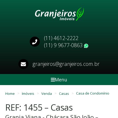
(11) 4612-2222
(11) 9 9677-0863
WhatsApp
granjeiros@granjeiros.com.br
Menu
Home
Imóveis
Venda
Casas
Casa de Condomínio
REF: 1455 – Casas
Granja Viana - Chácara São João –