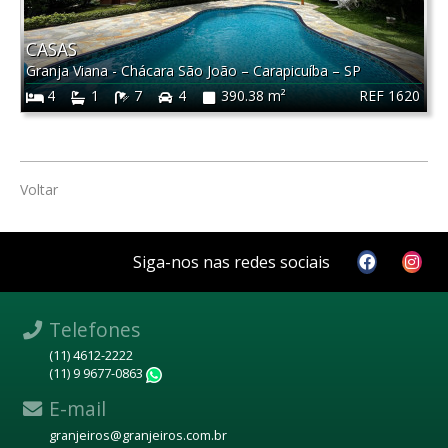
CASAS
Granja Viana - Chácara São João
–
Carapicuíba
–
SP
REF 1620
4
1
7
4
390.38 m²
Voltar
Siga-nos nas redes sociais
Telefones
(11) 4612-2222
(11) 9 9677-0863
WhatsApp
E-mail
granjeiros@granjeiros.com.br