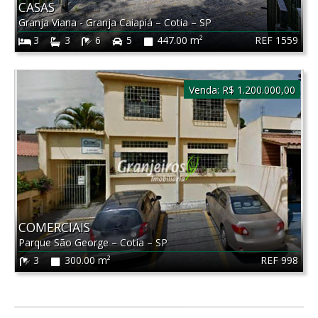
CASAS
Granja Viana - Granja Caiapiá
–
Cotia
–
SP
REF 1559
3
3
6
5
447.00 m²
Venda:
R$ 1.200.000,00
COMERCIAIS
Parque São George
–
Cotia
–
SP
REF 998
3
300.00 m²