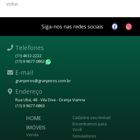
Voltar
Siga-nos nas redes sociais
Telefones
(11) 4612-2222
(11) 9 9677-0863
WhatsApp
E-mail
granjeiros@granjeiros.com.br
Endereço
Rua Ubá, 48 - Vila Diva - Granja Vianna
(11) 9 9677-0863
HOME
Cadastre seu Imóvel
Encontramos para
IMÓVEIS
Você
Venda
Simuladores