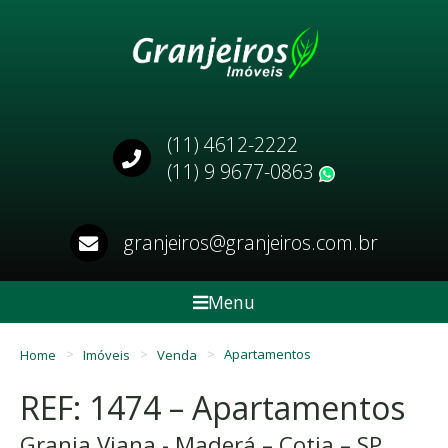
(11) 4612-2222
(11) 9 9677-0863
WhatsApp
granjeiros@granjeiros.com.br
Menu
Home
Imóveis
Venda
Apartamentos
REF: 1474 – Apartamentos
Granja Viana - Maderá – Cotia – SP