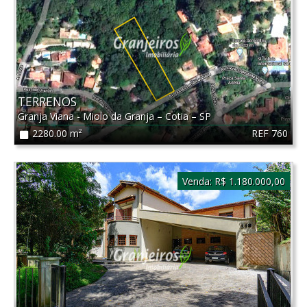
TERRENOS
Granja Viana - Miolo da Granja
–
Cotia
–
SP
REF 760
2280.00 m²
Venda:
R$ 1.180.000,00