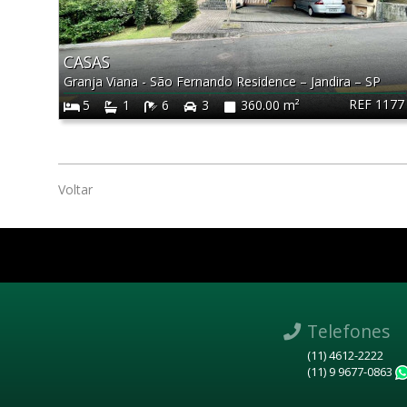
CASAS
Granja Viana - São Fernando Residence
–
Jandira
–
SP
REF 1177
5
1
6
3
360.00 m²
Voltar
Telefones
(11) 4612-2222
(11) 9 9677-0863