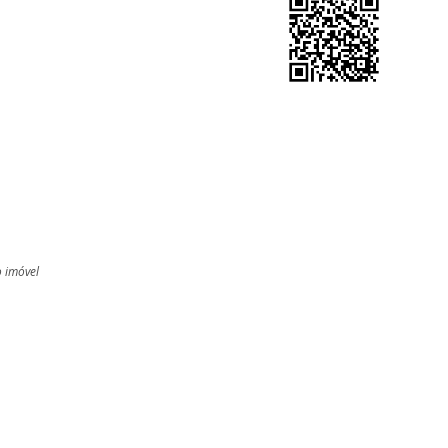
o imóvel
l