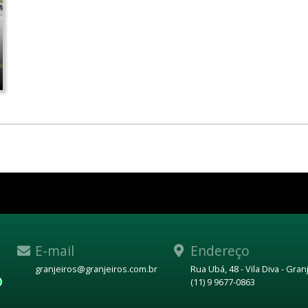
E-mail
Endereço
granjeiros@granjeiros.com.br
Rua Ubá, 48 - Vila Diva - Gra
(11) 9 9677-0863
WhatsApp