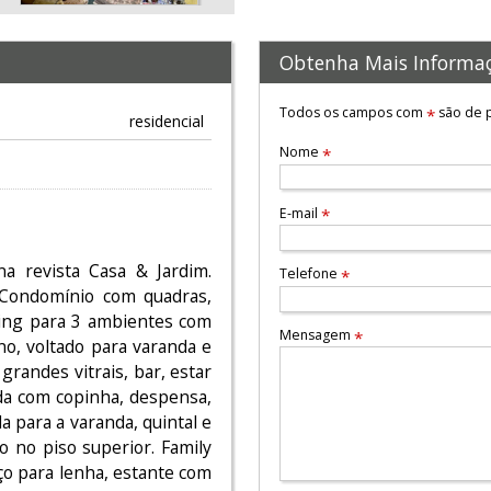
Obtenha Mais Informa
Todos os campos com
são de p
*
residencial
Nome
*
E-mail
*
na revista Casa & Jardim.
Telefone
*
. Condomínio com quadras,
iving para 3 ambientes com
Mensagem
*
no, voltado para varanda e
grandes vitrais, bar, estar
da com copinha, despensa,
 para a varanda, quintal e
o no piso superior. Family
o para lenha, estante com