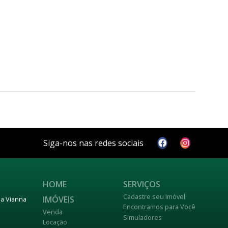
Siga-nos nas redes sociais
HOME
SERVIÇOS
Cadastre seu Imóvel
IMÓVEIS
nja Vianna
Encontramos para Você
Venda
Simuladores
Locação