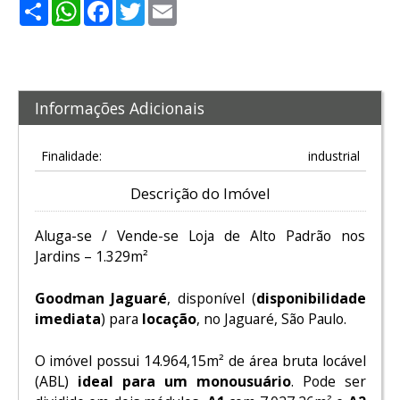
Share
WhatsApp
Facebook
Twitter
Email
Informações Adicionais
Finalidade:
industrial
Descrição do Imóvel
Aluga-se / Vende-se Loja de Alto Padrão nos
Jardins – 1.329m²
Goodman Jaguaré
, disponível (
disponibilidade
imediata
) para
locação
, no Jaguaré, São Paulo.
O imóvel possui 14.964,15m² de área bruta locável
(ABL)
ideal para um monousuário
. Pode ser