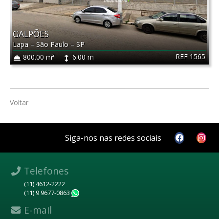
GALPÕES
Lapa
–
São Paulo
–
SP
REF 1565
800.00 m²
6.00 m
Voltar
Siga-nos nas redes sociais
Telefones
(11) 4612-2222
(11) 9 9677-0863
WhatsApp
E-mail