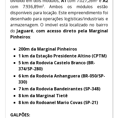
dividido em dois módulos,
A1
com 7.027,26m² e
A2
com 7.936,89m². Ambos os módulos estão
disponíveis para locação. Este empreendimento foi
desenhado para operações
logísticas/industriais e
armazenagem. O imóvel está localizado no bairro
do
Jaguaré
,
com acesso direto pela Marginal
Pinheiros
:
200m da Marginal Pinheiros
1 km da Estação Presidente Altino (CPTM)
5 km da Rodovia Castelo Branco (BR-
374/SP-280)
6 km da Rodovia Anhanguera (BR-050/SP-
330)
7 km da Rodovia Bandeirantes (SP-348)
8 km da Marginal Tietê
8 km do Rodoanel Mario Covas (SP-21)
GALPÕES: