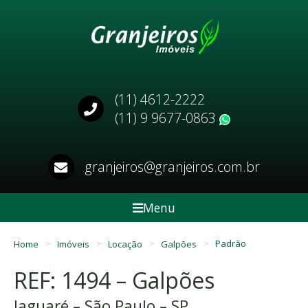
(11) 4612-2222
(11) 9 9677-0863
WhatsApp
granjeiros@granjeiros.com.br
Menu
Home
Imóveis
Locação
Galpões
Padrão
REF: 1494 – Galpões
Jaguaré – São Paulo – SP