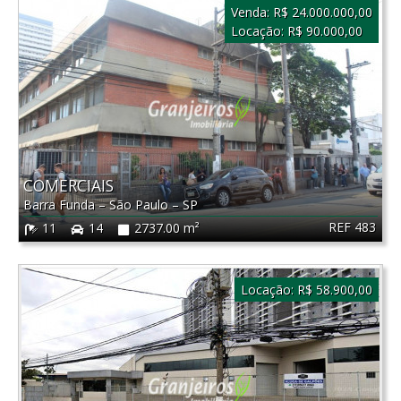
Venda:
R$ 24.000.000,00
Locação:
R$ 90.000,00
COMERCIAIS
Barra Funda
–
São Paulo
–
SP
REF 483
11
14
2737.00 m²
Locação:
R$ 58.900,00