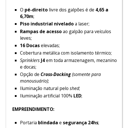
O
pé-direito
livre dos galpões é de
4,65 a
6,70m
;
Piso industrial nivelado
a laser;
Rampas de acesso
ao galpão para veículos
leves;
16 Docas
elevadas;
Cobertura metálica com isolamento térmico;
Sprinklers
J4
em toda armazenagem, mezanino
e docas;
Opção de
Cross-Docking
(somente para
monousuário)
;
Iluminação natural pelo
shed
;
Iluminação artificial 100%
LED
;
EMPREENDIMENTO:
Portaria
blindada
e
segurança 24hs
;