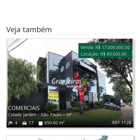
Veja também
Venda:
R$ 17.000.000,00
Locação:
R$ 60.000,00
COMERCIAIS
Cidade Jardim
–
São Paulo
–
SP
REF 1128
4
17
650.00 m²