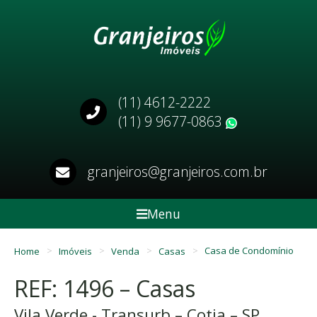
(11) 4612-2222
(11) 9 9677-0863
WhatsApp
granjeiros@granjeiros.com.br
Menu
Home
Imóveis
Venda
Casas
Casa de Condomínio
REF: 1496 – Casas
Vila Verde - Transurb – Cotia – SP