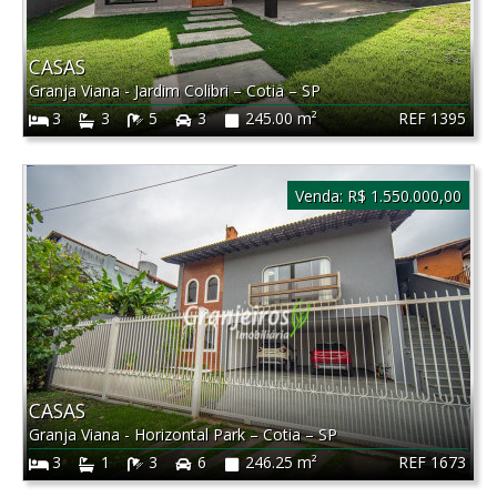
CASAS
Granja Viana - Jardim Colibri
–
Cotia
–
SP
REF 1395
3
3
5
3
245.00 m²
Venda:
R$ 1.550.000,00
CASAS
Granja Viana - Horizontal Park
–
Cotia
–
SP
REF 1673
3
1
3
6
246.25 m²