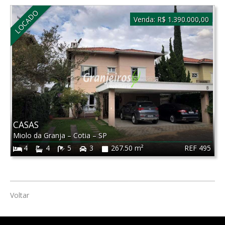
LOCADO
Venda:
R$ 1.390.000,00
CASAS
Miolo da Granja
–
Cotia
–
SP
REF 495
4
4
5
3
267.50 m²
Voltar