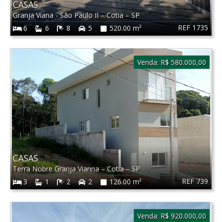
CASAS
Granja Viana - São Paulo II
–
Cotia
–
SP
REF 1735
6
6
8
5
520.00 m²
Venda:
R$ 580.000,00
CASAS
Terra Nobre Granja Vianna
–
Cotia
–
SP
REF 739
3
1
2
2
126.00 m²
Venda:
R$ 920.000,00