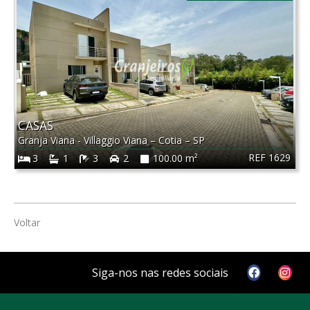
CASAS
Granja Viana - Villaggio Viana
–
Cotia
–
SP
REF 1629
3
1
3
2
100.00 m²
Voltar
Siga-nos nas redes sociais