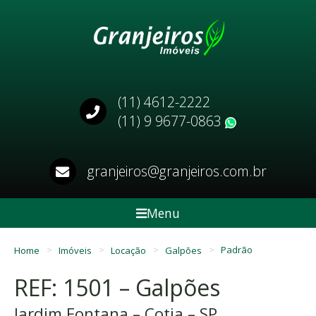
(11) 4612-2222
(11) 9 9677-0863
WhatsApp
granjeiros@granjeiros.com.br
Menu
Home
Imóveis
Locação
Galpões
Padrão
REF: 1501 – Galpões
Jardim Fontana – Cotia – SP