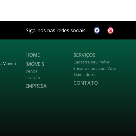
Siga-nos nas redes sociais
HOME
SERVIÇOS
Cadastre seu Imóvel
IMÓVEIS
nja Vianna
Encontramos para Você
Venda
Simuladores
Locação
CONTATO
EMPRESA