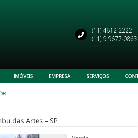
(11) 4612-2222
(11) 9 9677-0863
IMÓVEIS
EMPRESA
SERVIÇOS
CON
ínio
mbu das Artes – SP