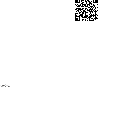
o imóvel
l