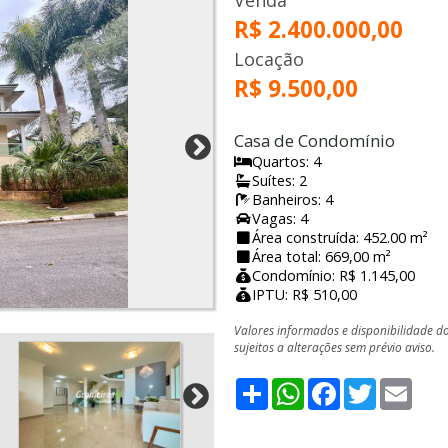
Venda
R$ 2.400.000,00
Locação
R$ 9.500,00
Casa de Condomínio
Quartos: 4
Suítes: 2
Banheiros: 4
Vagas: 4
Área construída: 452.00 m²
Área total: 669,00 m²
Condomínio: R$ 1.145,00
IPTU: R$ 510,00
Valores informados e disponibilidade d
sujeitos a alterações sem prévio aviso.
Share
WhatsApp
Facebook
Twitter
Emai