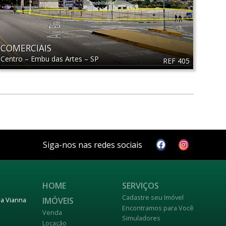
COMERCIAIS
Centro
–
Embu das Artes
–
SP
REF 405
Siga-nos nas redes sociais
HOME
SERVIÇOS
Cadastre seu Imóvel
IMÓVEIS
nja Vianna
Encontramos para Você
Venda
Simuladores
Locação