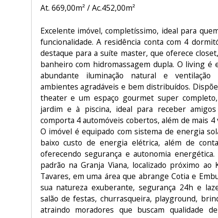
At. 669,00m² / Ac.452,00m²
Excelente imóvel, completíssimo, ideal para que
funcionalidade. A residência conta com 4 dormit
destaque para a suíte master, que oferece closet,
banheiro com hidromassagem dupla. O living é
abundante iluminação natural e ventilação 
ambientes agradáveis e bem distribuídos. Dispõe
theater e um espaço gourmet super completo,
jardim e à piscina, ideal para receber amigos
comporta 4 automóveis cobertos, além de mais 4 
O imóvel é equipado com sistema de energia sola
baixo custo de energia elétrica, além de cont
oferecendo segurança e autonomia energética. 
padrão na Granja Viana, localizado próximo ao
Tavares, em uma área que abrange Cotia e Embu
sua natureza exuberante, segurança 24h e laz
salão de festas, churrasqueira, playground, bri
atraindo moradores que buscam qualidade de 