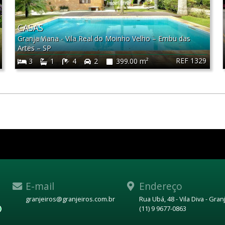
CASAS
Granja Viana - Vila Real do Moinho Velho
–
Embu das
Artes
–
SP
REF 1329
3
1
4
2
399.00 m²
E-mail
Endereço
granjeiros@granjeiros.com.br
Rua Ubá, 48 - Vila Diva - Gra
(11) 9 9677-0863
WhatsApp