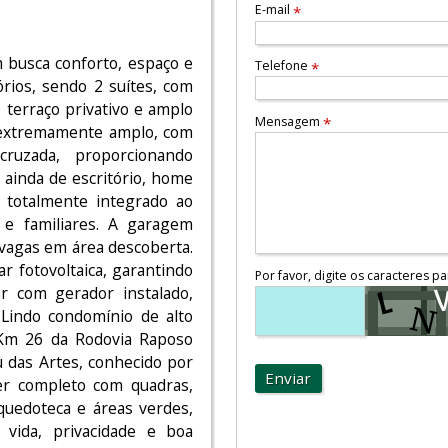
E-mail
*
m busca conforto, espaço e
Telefone
*
órios, sendo 2 suítes, com
 terraço privativo e amplo
Mensagem
*
 extremamente amplo, com
cruzada, proporcionando
 ainda de escritório, home
 totalmente integrado ao
 e familiares. A garagem
vagas em área descoberta.
r fotovoltaica, garantindo
Por favor, digite os caracteres pa
ar com gerador instalado,
Lindo condomínio de alto
 Km 26 da Rodovia Raposo
 das Artes, conhecido por
Enviar
er completo com quadras,
nquedoteca e áreas verdes,
vida, privacidade e boa