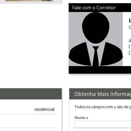
Fale com o Corretor
C
a
Obtenha Mais Informa
Todos os campos com
são de p
*
residencial
Nome
*