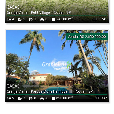
CASAS
Granja Viana - Petit Village
–
Cotia
–
SP
REF 1741
4
1
3
6
243.00 m²
Venda:
R$ 2.650.000,00
CASAS
Granja Viana - Parque Dom Henrique III
–
Cotia
–
SP
REF 937
5
3
6
4
690.00 m²