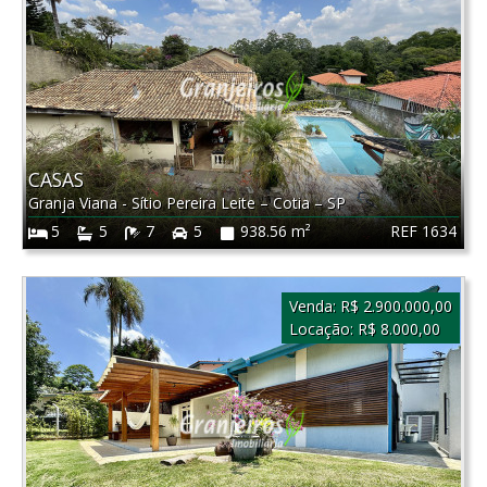
CASAS
Granja Viana - Sítio Pereira Leite
–
Cotia
–
SP
REF 1634
5
5
7
5
938.56 m²
Venda:
R$ 2.900.000,00
Locação:
R$ 8.000,00