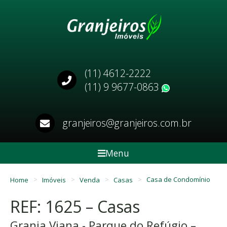
(11) 4612-2222
(11) 9 9677-0863
WhatsApp
granjeiros@granjeiros.com.br
Menu
Home
Imóveis
Venda
Casas
Casa de Condomínio
REF: 1625 – Casas
Granja Viana - Parque do Refúgio –