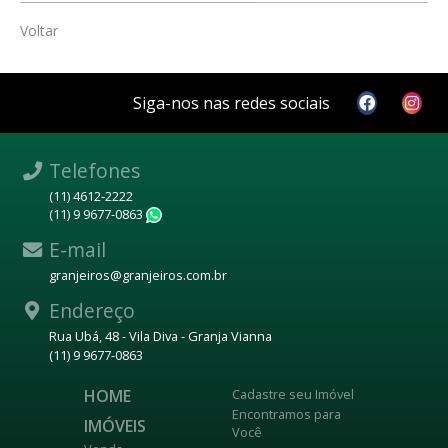
Voltar
Siga-nos nas redes sociais
Telefones
(11) 4612-2222
(11) 9 9677-0863
WhatsApp
E-mail
granjeiros@granjeiros.com.br
Endereço
Rua Ubá, 48 - Vila Diva - Granja Vianna
(11) 9 9677-0863
HOME
Cadastre seu Imóvel
Encontramos para
IMÓVEIS
Você