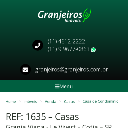
(11) 4612-2222
(11) 9 9677-0863
WhatsApp
granjeiros@granjeiros.com.br
Menu
Home
Imóveis
Venda
Casas
Casa de Condomínio
REF: 1635 – Casas
Granja Viana - Le Vivert – Cotia – SP