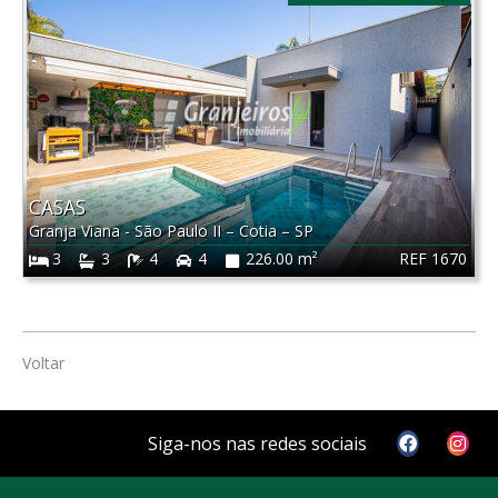
CASAS
Granja Viana - São Paulo II
–
Cotia
–
SP
REF 1670
3
3
4
4
226.00 m²
Voltar
Siga-nos nas redes sociais