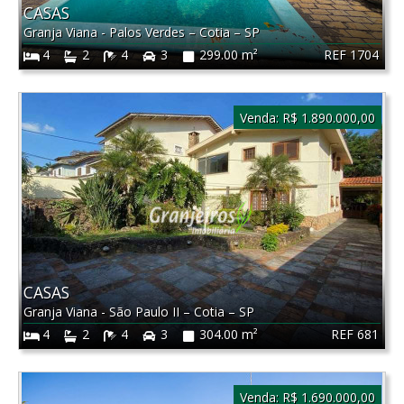
CASAS
Granja Viana - Palos Verdes
–
Cotia
–
SP
REF 1704
4
2
4
3
299.00 m²
Venda:
R$ 1.890.000,00
CASAS
Granja Viana - São Paulo II
–
Cotia
–
SP
REF 681
4
2
4
3
304.00 m²
Venda:
R$ 1.690.000,00