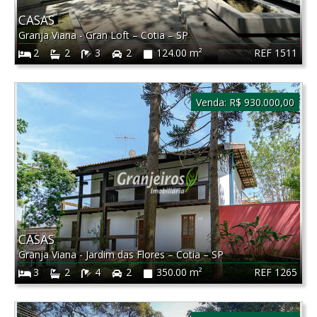
CASAS
Granja Viana - Gran Loft
–
Cotia
–
SP
REF 1511
2
2
3
2
124.00 m²
Venda:
R$ 930.000,00
CASAS
Granja Viana - Jardim das Flores
–
Cotia
–
SP
REF 1265
3
2
4
2
350.00 m²