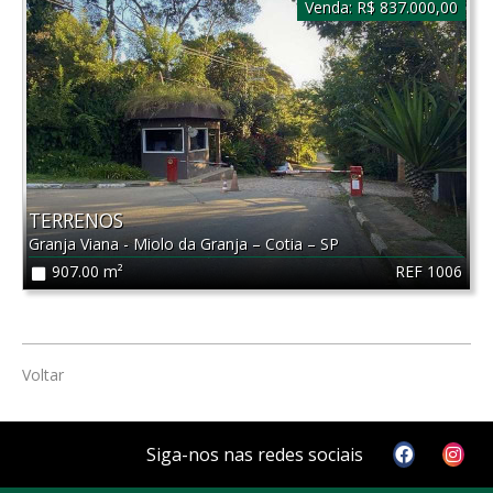
Venda:
R$ 837.000,00
TERRENOS
Granja Viana - Miolo da Granja
–
Cotia
–
SP
REF 1006
907.00 m²
Voltar
Siga-nos nas redes sociais