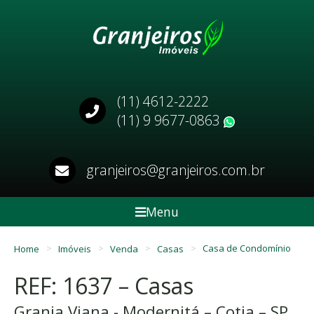
(11) 4612-2222
(11) 9 9677-0863
WhatsApp
granjeiros@granjeiros.com.br
Menu
Home
Imóveis
Venda
Casas
Casa de Condomínio
REF: 1637 – Casas
Granja Viana - Modernitá – Cotia – SP