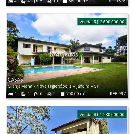
REF 1526
4
4
5
10
560.00 m²
Venda:
R$ 2.600.000,00
CASAS
Granja Viana - Nova Higienópolis
–
Jandira
–
SP
REF 997
4
4
6
2
700.00 m²
Venda:
R$ 1.280.000,00