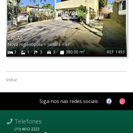
CASAS
Nova Higienópolis
–
Jandira
–
SP
REF 1493
3
1
3
3
380.00 m²
Voltar
Siga-nos nas redes sociais
Telefones
(11) 4612-2222