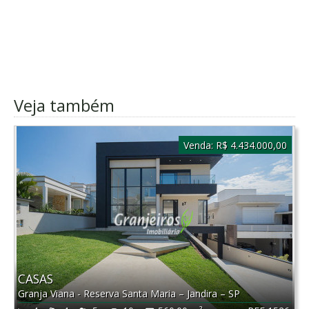
Veja também
Venda:
R$ 4.434.000,00
CASAS
Granja Viana - Reserva Santa Maria
–
Jandira
–
SP