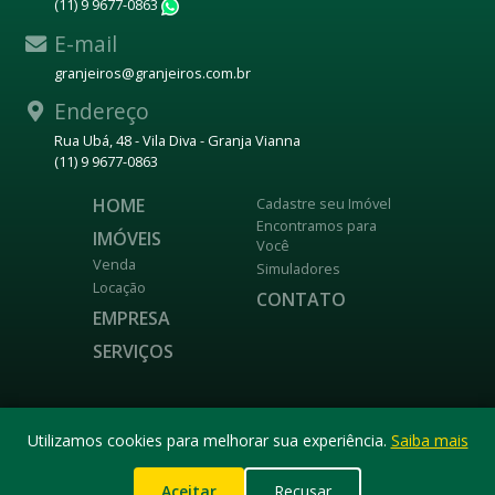
(11) 9 9677-0863
WhatsApp
E-mail
granjeiros@granjeiros.com.br
Endereço
Rua Ubá, 48 - Vila Diva - Granja Vianna
(11) 9 9677-0863
HOME
Cadastre seu Imóvel
Encontramos para
IMÓVEIS
Você
Venda
Simuladores
Locação
CONTATO
EMPRESA
SERVIÇOS
DESENVOLVIDO POR
Utilizamos cookies para melhorar sua experiência.
Saiba mais
Aceitar
Recusar