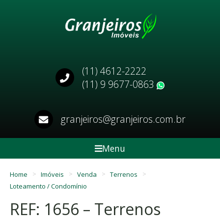
(11) 4612-2222
(11) 9 9677-0863
WhatsApp
granjeiros@granjeiros.com.br
Menu
Home
Imóveis
Venda
Terrenos
Loteamento / Condomínio
REF: 1656 – Terrenos