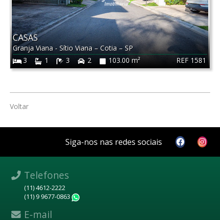
CASAS
Granja Viana - Sítio Viana
–
Cotia
–
SP
REF 1581
3
1
3
2
103.00 m²
Voltar
Siga-nos nas redes sociais
Telefones
(11) 4612-2222
(11) 9 9677-0863
WhatsApp
E-mail