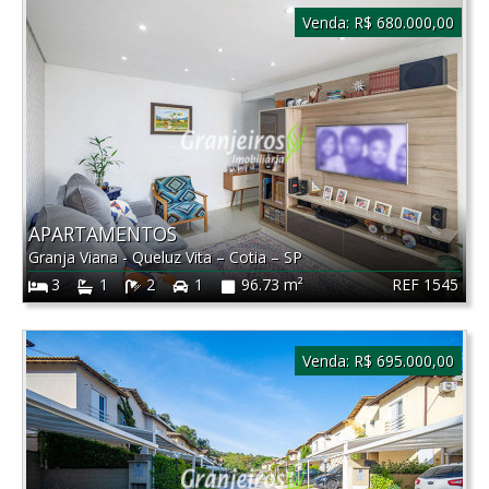
Venda:
R$ 680.000,00
APARTAMENTOS
Granja Viana - Queluz Vita
–
Cotia
–
SP
REF 1545
3
1
2
1
96.73 m²
Venda:
R$ 695.000,00