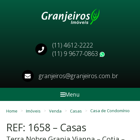
(11) 4612-2222
(11) 9 9677-0863
WhatsApp
granjeiros@granjeiros.com.br
Menu
Home
Imóveis
Venda
Casas
Casa de Condomínio
REF: 1658 – Casas
Terra Nobre Granja Vianna – Cotia –