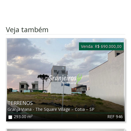
Veja também
Venda:
R$ 690.000,00
TERRENOS
Granja Viana - The Square Village
–
Cotia
–
SP
REF 946
293.00 m²