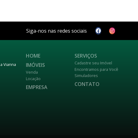
Siga-nos nas redes sociais
HOME
SERVIÇOS
Cadastre seu Imóvel
IMÓVEIS
nja Vianna
Encontramos para Você
Venda
Simuladores
Locação
CONTATO
EMPRESA