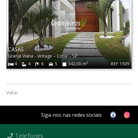
CASAS
Granja Viana - Vintage
–
Cotia
–
SP
REF 1509
4
4
6
5
342.00 m²
Voltar
Siga-nos nas redes sociais
Telefones