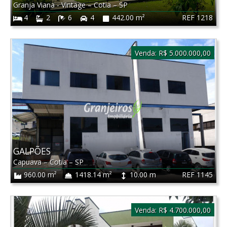
Granja Viana - Vintage
–
Cotia
–
SP
REF 1218
4
2
6
4
442.00 m²
Venda:
R$ 5.000.000,00
GALPÕES
Capuava
–
Cotia
–
SP
REF 1145
960.00 m²
1418.14 m²
10.00 m
Venda:
R$ 4.700.000,00