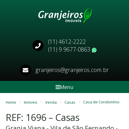
(11) 4612-2222
(11) 9 9677-0863
WhatsApp
granjeiros@granjeiros.com.br
Menu
Home
Imóveis
Venda
Casas
Casa de Condomínio
REF: 1696 – Casas
Granja Viana - Vila de São Fernando -