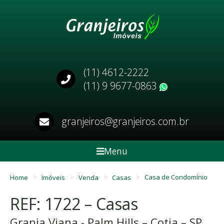
(11) 4612-2222
(11) 9 9677-0863
WhatsApp
granjeiros@granjeiros.com.br
Menu
Home
Imóveis
Venda
Casas
Casa de Condomínio
REF: 1722 – Casas
Granja Viana - Palm Hills – Cotia – SP