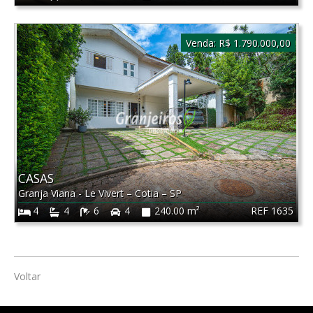
Venda:
R$ 1.790.000,00
CASAS
Granja Viana - Le Vivert
–
Cotia
–
SP
REF 1635
4
4
6
4
240.00 m²
Voltar