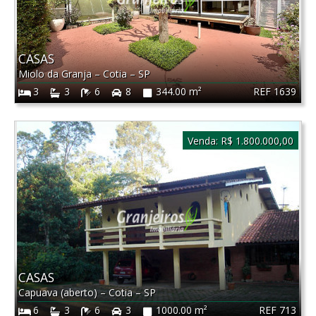
CASAS
Miolo da Granja
–
Cotia
–
SP
REF 1639
3
3
6
8
344.00 m²
Venda:
R$ 1.800.000,00
CASAS
Capuava (aberto)
–
Cotia
–
SP
REF 713
6
3
6
3
1000.00 m²