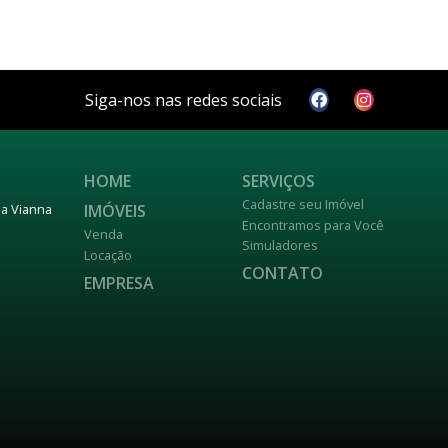
Siga-nos nas redes sociais
HOME
SERVIÇOS
Cadastre seu Imóvel
IMÓVEIS
nja Vianna
Encontramos para Você
Venda
Simuladores
Locação
CONTATO
EMPRESA