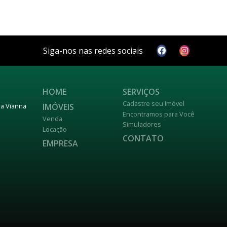
Siga-nos nas redes sociais
HOME
SERVIÇOS
Cadastre seu Imóvel
IMÓVEIS
nja Vianna
Encontramos para Você
Venda
Simuladores
Locação
CONTATO
EMPRESA