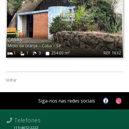
CASAS
Miolo da Granja
–
Cotia
–
SP
REF 1632
1
1
3
254.00 m²
Voltar
Siga-nos nas redes sociais
Telefones
(11) 4612-2222