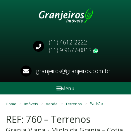
(11) 4612-2222
(11) 9 9677-0863
WhatsApp
granjeiros@granjeiros.com.br
Menu
Home
Imóveis
Venda
Terrenos
Padrão
REF: 760 – Terrenos
Granja Viana - Miolo da Granja – Cotia