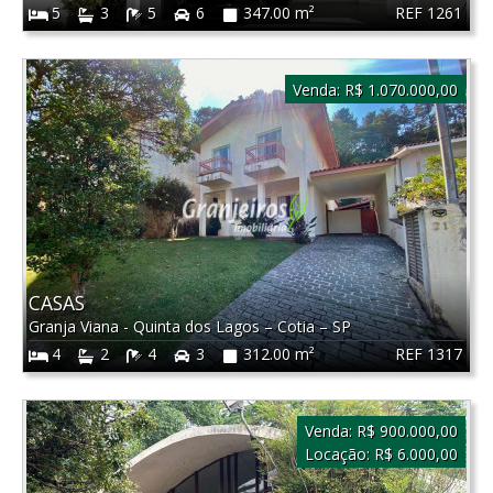
REF 1261
5
3
5
6
347.00 m²
Venda:
R$ 1.070.000,00
CASAS
Granja Viana - Quinta dos Lagos
–
Cotia
–
SP
REF 1317
4
2
4
3
312.00 m²
Venda:
R$ 900.000,00
Locação:
R$ 6.000,00