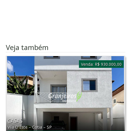
Veja também
Venda:
R$ 930.000,00
CASAS
Vila D'Este
–
Cotia
–
SP