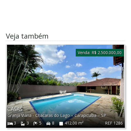
Veja também
Venda:
R$ 2.500.000,00
CASAS
Granja Viana - Chácaras do Lago
–
Carapicuíba
–
SP
REF 1286
3
3
5
8
412.00 m²