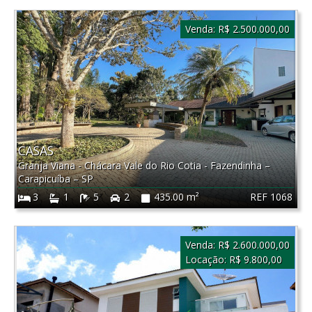
Venda:
R$ 2.500.000,00
CASAS
Granja Viana - Chácara Vale do Rio Cotia - Fazendinha
–
Carapicuíba
–
SP
REF 1068
3
1
5
2
435.00 m²
Venda:
R$ 2.600.000,00
Locação:
R$ 9.800,00