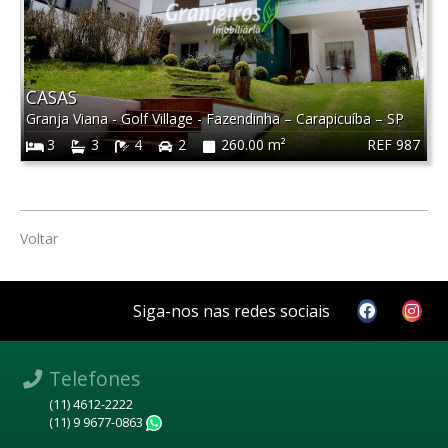
CASAS
Granja Viana - Golf Village - Fazendinha
–
Carapicuíba
–
SP
REF 987
3
3
4
2
260.00 m²
Voltar
Siga-nos nas redes sociais
Telefones
(11) 4612-2222
(11) 9 9677-0863
WhatsApp