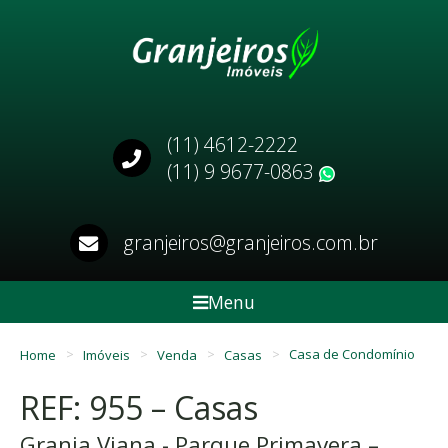
(11) 4612-2222
(11) 9 9677-0863
WhatsApp
granjeiros@granjeiros.com.br
Menu
Home
Imóveis
Venda
Casas
Casa de Condomínio
REF: 955 – Casas
Granja Viana - Parque Primavera –