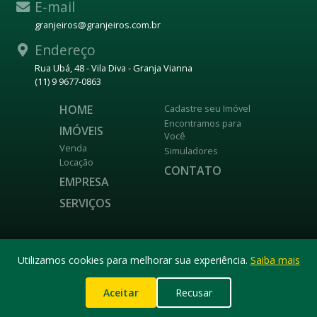
E-mail
granjeiros@granjeiros.com.br
Endereço
Rua Ubá, 48 - Vila Diva - Granja Vianna
(11) 9 9677-0863
HOME
Cadastre seu Imóvel
Encontramos para
IMÓVEIS
Você
Venda
Simuladores
Locação
CONTATO
EMPRESA
SERVIÇOS
DESENVOLVIDO POR
Utilizamos cookies para melhorar sua experiência.
Saiba mais
Aceitar
Recusar
© 2026 GRANJEIROS IMÓVEIS.