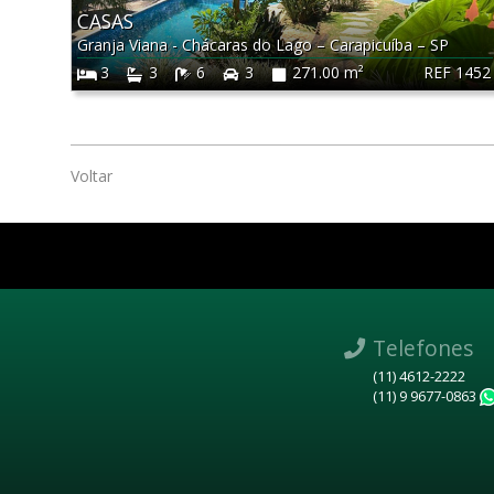
CASAS
Granja Viana - Chácaras do Lago
–
Carapicuíba
–
SP
REF 1452
3
3
6
3
271.00 m²
Voltar
Telefones
(11) 4612-2222
(11) 9 9677-0863