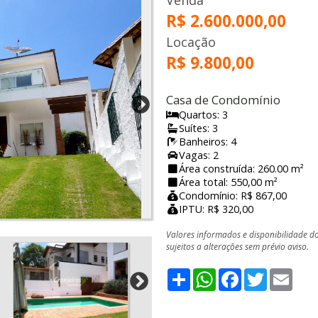
Venda
R$ 2.600.000,00
Locação
R$ 9.800,00
Casa de Condomínio
Quartos: 3
Suítes: 3
Banheiros: 4
Vagas: 2
Área construída: 260.00 m²
Área total: 550,00 m²
Condomínio: R$ 867,00
IPTU: R$ 320,00
Valores informados e disponibilidade d
sujeitos a alterações sem prévio aviso.
Share
WhatsApp
Facebook
Twitter
Emai