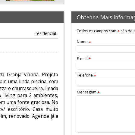
Obtenha Mais Informa
Todos os campos com
são de p
*
residencial
Nome
*
E-mail
*
a Granja Vianna. Projeto
Telefone
*
com uma linda piscina, com
za e churrasqueira, ligada
Mensagem
*
 living para 2 ambientes,
com uma fonte graciosa. No
v/ escritório. Casa muito
dim, renovado. Agende já a