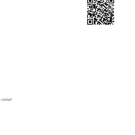
o imóvel
l