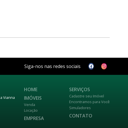
Siga-nos nas redes sociais
HOME
SERVIÇOS
Cadastre seu Imóvel
IMÓVEIS
nja Vianna
Encontramos para Você
Venda
Simuladores
Locação
CONTATO
EMPRESA