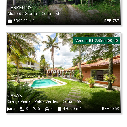
TERRENOS
Miolo da Granja
–
Cotia
–
SP
REF 737
3542.00 m²
Venda:
R$ 2.350.000,00
CASAS
Granja Viana - Palos Verdes
–
Cotia
–
SP
REF 1363
5
3
5
4
470.00 m²