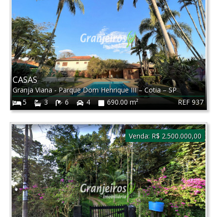
CASAS
Granja Viana - Parque Dom Henrique III
–
Cotia
–
SP
REF 937
5
3
6
4
690.00 m²
Venda:
R$ 2.500.000,00