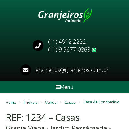
(11) 4612-2222
(11) 9 9677-0863
WhatsApp
granjeiros@granjeiros.com.br
Menu
Home
Imóveis
Venda
Casas
Casa de Condomínio
REF: 1234 – Casas
Granja Viana - Jardim Passárgada -