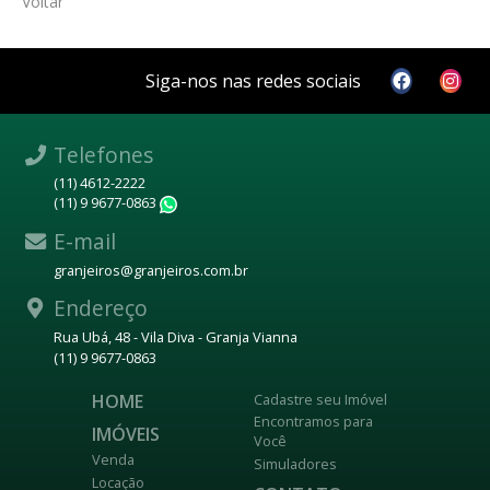
Voltar
Siga-nos nas redes sociais
Telefones
(11) 4612-2222
(11) 9 9677-0863
WhatsApp
E-mail
granjeiros@granjeiros.com.br
Endereço
Rua Ubá, 48 - Vila Diva - Granja Vianna
(11) 9 9677-0863
HOME
Cadastre seu Imóvel
Encontramos para
IMÓVEIS
Você
Venda
Simuladores
Locação