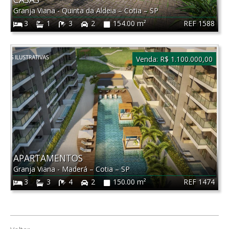
Granja Viana - Quinta da Aldeia
–
Cotia
–
SP
REF 1588
3
1
3
2
154.00 m²
Venda:
R$ 1.100.000,00
APARTAMENTOS
Granja Viana - Maderá
–
Cotia
–
SP
REF 1474
3
3
4
2
150.00 m²