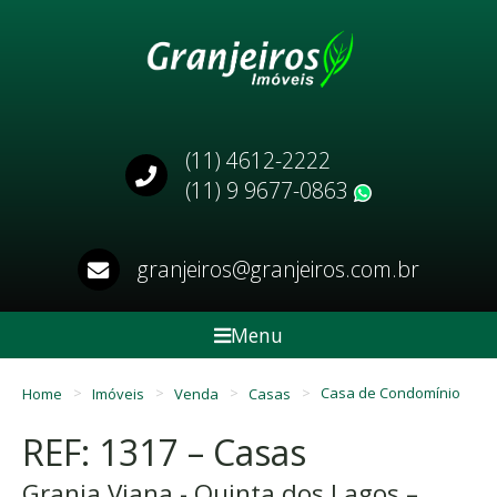
(11) 4612-2222
(11) 9 9677-0863
WhatsApp
granjeiros@granjeiros.com.br
Menu
Home
Imóveis
Venda
Casas
Casa de Condomínio
REF: 1317 – Casas
Granja Viana - Quinta dos Lagos –