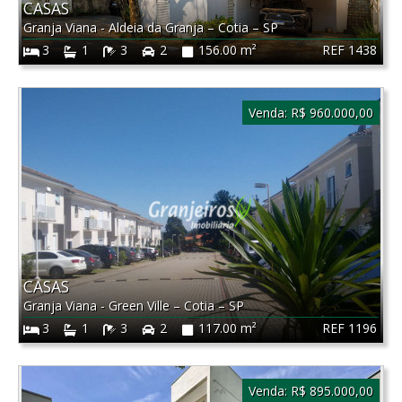
CASAS
Granja Viana - Aldeia da Granja
–
Cotia
–
SP
REF 1438
3
1
3
2
156.00 m²
Venda:
R$ 960.000,00
CASAS
Granja Viana - Green Ville
–
Cotia
–
SP
REF 1196
3
1
3
2
117.00 m²
Venda:
R$ 895.000,00