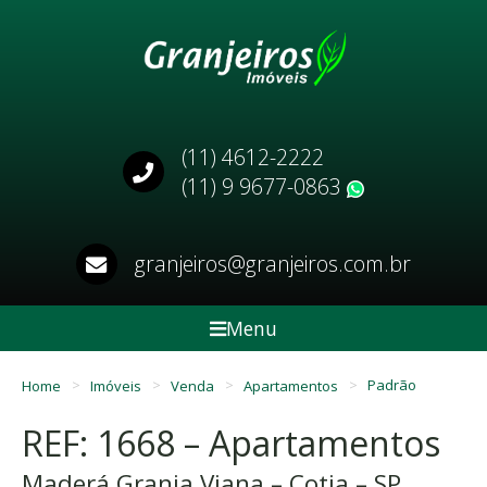
(11) 4612-2222
(11) 9 9677-0863
WhatsApp
granjeiros@granjeiros.com.br
Menu
Home
Imóveis
Venda
Apartamentos
Padrão
REF: 1668 – Apartamentos
Maderá Granja Viana – Cotia – SP