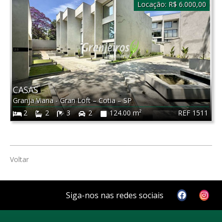
Locação:
R$ 6.000,00
CASAS
Granja Viana - Gran Loft
–
Cotia
–
SP
REF 1511
2
2
3
2
124.00 m²
Voltar
Siga-nos nas redes sociais