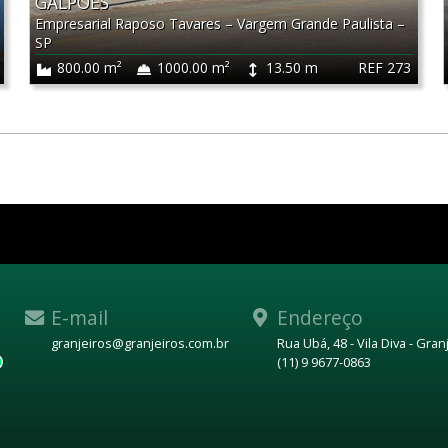
GALPÕES
Empresarial Raposo Tavares
–
Vargem Grande Paulista
–
SP
REF 273
800.00 m²
1000.00 m²
13.50 m
E-mail
Endereço
granjeiros@granjeiros.com.br
Rua Ubá, 48 - Vila Diva - Gra
(11) 9 9677-0863
WhatsApp