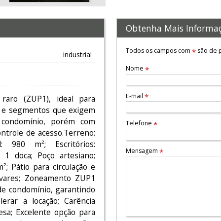
Obtenha Mais Informa
Todos os campos com
são de p
*
industrial
Nome
*
E-mail
*
raro (ZUP1), ideal para
as e segmentos que exigem
de condomínio, porém com
Telefone
*
ontrole de acesso.Terreno:
 980 m²; Escritórios:
Mensagem
*
 1 doca; Poço artesiano;
; Pátio para circulação e
avares; Zoneamento ZUP1
 de condomínio, garantindo
lerar a locação; Carência
sa; Excelente opção para