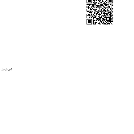
o imóvel
l