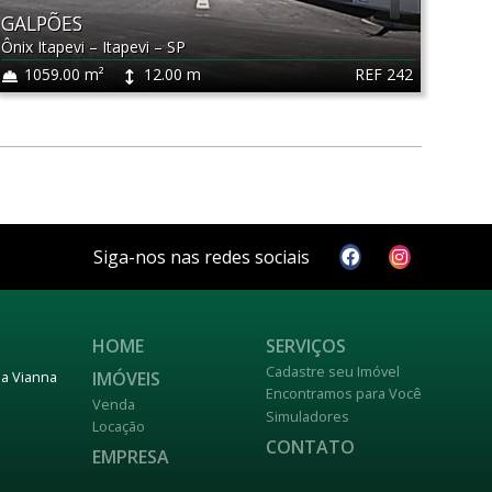
GALPÕES
Ônix Itapevi
–
Itapevi
–
SP
REF 242
1059.00 m²
12.00 m
Siga-nos nas redes sociais
HOME
SERVIÇOS
Cadastre seu Imóvel
IMÓVEIS
nja Vianna
Encontramos para Você
Venda
Simuladores
Locação
CONTATO
EMPRESA