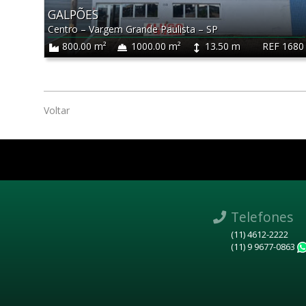
GALPÕES
Centro
–
Vargem Grande Paulista
–
SP
REF 1680
800.00 m²
1000.00 m²
13.50 m
Voltar
Telefones
(11) 4612-2222
(11) 9 9677-0863