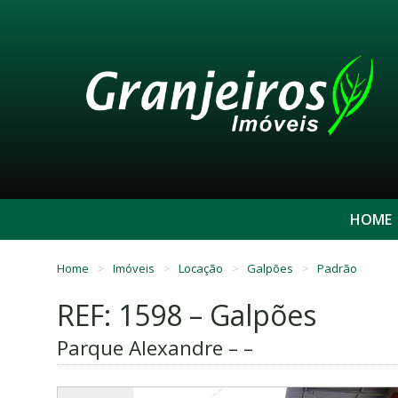
HOME
Home
Imóveis
Locação
Galpões
Padrão
REF: 1598 – Galpões
Parque Alexandre – –