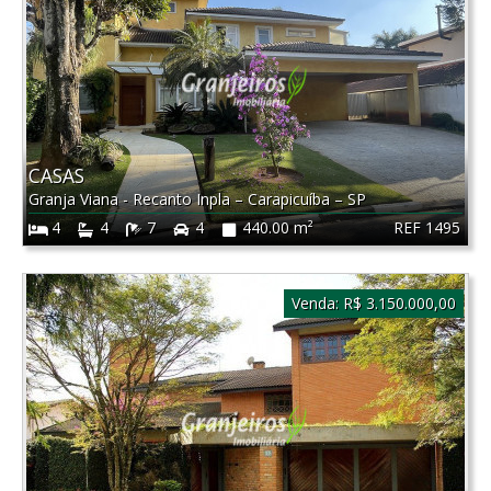
CASAS
Granja Viana - Recanto Inpla
–
Carapicuíba
–
SP
REF 1495
4
4
7
4
440.00 m²
Venda:
R$ 3.150.000,00