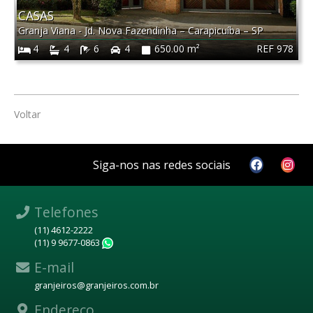
CASAS
Granja Viana - Jd. Nova Fazendinha
–
Carapicuíba
–
SP
REF 978
4
4
6
4
650.00 m²
Voltar
Siga-nos nas redes sociais
Telefones
(11) 4612-2222
(11) 9 9677-0863
WhatsApp
E-mail
granjeiros@granjeiros.com.br
Endereço