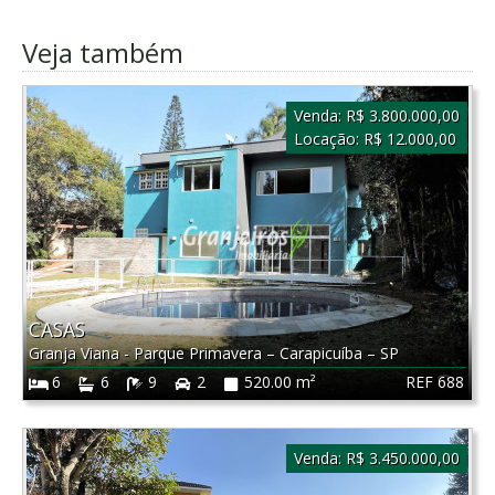
Veja também
Venda:
R$ 3.800.000,00
Locação:
R$ 12.000,00
CASAS
Granja Viana - Parque Primavera
–
Carapicuíba
–
SP
REF 688
6
6
9
2
520.00 m²
Venda:
R$ 3.450.000,00