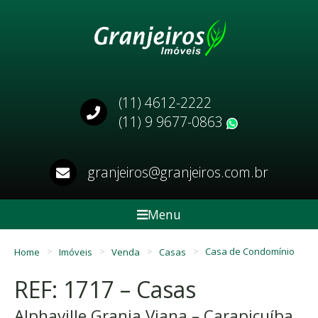
(11) 4612-2222
(11) 9 9677-0863
WhatsApp
granjeiros@granjeiros.com.br
Menu
Home
Imóveis
Venda
Casas
Casa de Condomínio
REF: 1717 – Casas
Alphaville Granja Viana – Carapicuíba